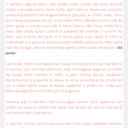
O senhor, agora viúvo, não podia mais cuidar da casa. Estava
muito cansado para fazer tudo, até mesmo lavar um simples
prato era impossível. A
lgum tempo passou, e o filho mais novo
que havia acabado de ter o primeiro filho, decidiu tirar o pai do
asilo para ir morar com ele. A nora, claro, não ficou nada feliz,
mas não pôde lutar contra a palavra do marido. E assim foi
feito: ele o tirou do asilo e o levou para sua casa.
O filho ia
trabalhar e o pai era sempre maltratado
pela nora. Mas para
não dar brigas, ele se mantinha quieto, sem nada reclamar. (
Dá
pena
).
Certo dia, todos sentados na mesa, começaram o jantar diário.
O senhor, por ser tão velhinho, não conseguia segurar a colher
de sopa sem tremer a mão, e por conta disso, acabava
derramando e sujando a mesa. A nora, já estava no limite em
ver o mais velho sujar a mesa, quebrar o prato no chão por
falta de equilíbrio. E o filho por fim gritou:
-Nossa pai, o senhor não consegue comer sem quebrar um
prato ou sujar a mesa! Irei fazer um prato de barro pra você,
será possível? Que saco!
O senhor triste, continuou a comer com mais cautela, mesmo