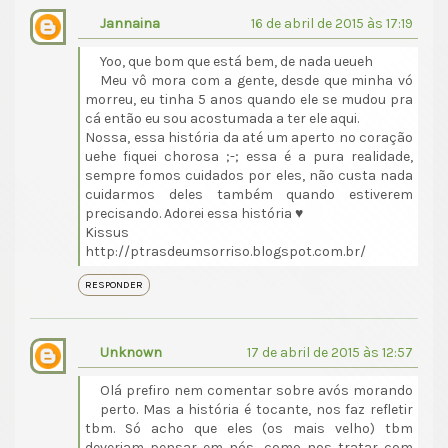
Jannaina
16 de abril de 2015 às 17:19
Yoo, que bom que está bem, de nada ueueh
Meu vô mora com a gente, desde que minha vó
morreu, eu tinha 5 anos quando ele se mudou pra
cá então eu sou acostumada a ter ele aqui.
Nossa, essa história da até um aperto no coração
uehe fiquei chorosa ;-; essa é a pura realidade,
sempre fomos cuidados por eles, não custa nada
cuidarmos deles também quando estiverem
precisando. Adorei essa história ♥
Kissus
http://ptrasdeumsorriso.blogspot.com.br/
RESPONDER
Unknown
17 de abril de 2015 às 12:57
Olá prefiro nem comentar sobre avós morando
perto. Mas a história é tocante, nos faz refletir
tbm. Só acho que eles (os mais velho) tbm
deveriam pensar em nós, como nos tratar com