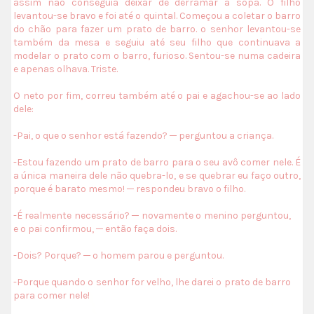
assim não conseguia deixar de derramar a sopa. O filho
levantou-se bravo e foi até o quintal. Começou a coletar o barro
do chão para fazer um prato de barro. o senhor levantou-se
também da mesa e seguiu até seu filho que continuava a
modelar o prato com o barro, furioso. Sentou-se numa cadeira
e apenas olhava. Triste.
O neto por fim, correu também até o pai e agachou-se ao lado
dele:
-Pai, o que o senhor está fazendo? ─ perguntou a criança.
-Estou fazendo um prato de barro para o seu avô comer nele. É
a única maneira dele não quebra-lo, e se quebrar eu faço outro,
porque é barato mesmo! ─ respondeu bravo o filho.
-É realmente necessário? ─ novamente o menino perguntou,
e o pai confirmou, ─ então faça dois.
-Dois? Porque? ─ o homem parou e perguntou.
-Porque quando o senhor for velho, lhe darei o prato de barro
para comer nele!