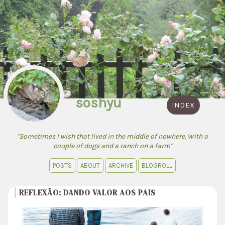
soshyu
INDEX
"Sometimes I wish that lived in the middle of nowhere. With a
couple of dogs and a ranch on a farm"
POSTS
ABOUT
ARCHIVE
BLOGROLL
REFLEXÃO: DANDO VALOR AOS PAIS