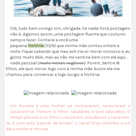
Olá, tudo bem comigo sim, obrigada. De nada! Esta postagem
não é, digamos assim, uma postagem fluente que costumo
sempre fazer. Contarei a você uma
pequena
história
(SQN)
que minha mãe contou ontem a
noite. Fiquei sabendo que meu avô iria vir morar conosco e, eu
gosto muito dele, mas eu não me sentiria bem com ele aqui...
nada pessoal (
muito menos negócios
). Porem, dentre 16
filhos, ele quis morar logo com a minha mãe. Assim ela me
chamou para conversar e logo surgiu a história:
Um homem e uma mulher se conheceram, namoraram e
casaram-se. Tiveram 6 filhos saudáveis e bem educados. O
tempo passou e os filhos cresceram, estudaram e casaram-
se. E com este "passar de tempo", o casal ficou velhinho e um
dia a senhora morreu.