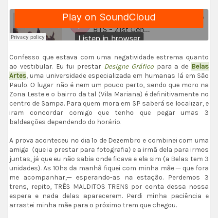
Confesso que estava com uma negatividade estrema quanto
ao vestibular. Eu fui prestar
Designe Gráfico
para a de
Belas
Artes
, uma universidade especializada em humanas lá em São
Paulo. O lugar não é nem um pouco perto, sendo que moro na
Zona Leste e o bairro da tal (Vila Mariana) é definitivamente no
centro de Sampa. Para quem mora em SP saberá se localizar, e
iram concordar comigo que tenho que pegar umas 3
baldeações dependendo do horário.
A prova aconteceu no dia 1º de Dezembro e combinei com uma
amiga (que ia prestar para fotografia) e a irmã dela para irmos
juntas, já que eu não sabia onde ficava e ela sim (a Belas tem 3
unidades). As 10hs da manhã fiquei com minha mãe ─ que fora
me acompanhar,─ esperando-as na estação. Perdemos 3
trens, repito, TRÊS MALDITOS TRENS por conta dessa nossa
espera e nada delas aparecerem. Perdi minha paciência e
arrastei minha mãe para o próximo trem que chegou.