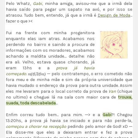
Pelo Whatz,
Gabi,
minha amiga, avisou-me que a irmã dela
havia saído para pegar um sapato na avó, e por isso se
atrasou. Tudo bem, entendo, já que a irmã é
Design de Moda
...
fazer o que ><
Fui na frente com minha progenitora
enquanto elas iam atras. Acabamos nos
perdendo no bairro e saindo a procura de
informações com os moradores, acabamos
achando a maldita unidade.... detalhe: não
era ali. Velho, estava quase chorando, já
eram 13hs e a
prova já havia
começado
.
─ pelo contratempo, o erro cometido não
щ(ಥДಥщ)
fora meu e de minha mãe e sim da própria universidade que
havia mudado o endereço da prova para outra unidade. Assim
eles me levaram para o local correto da prova de
Van
(chique
no ultimo) e cheguei lá na sala com maior cara de
trouxa,
suada, toda descabelada
...
Enfim correu tudo bem... para mim. ─> e a
Gabi
?! Chegou
13:20hs, a prova já havia se iniciado e para não perde-la,
começou a chorar na recepção
pedindo pelo amor de God! xD ─
Ela disse-me que eles a deixaram entrar e fez a prova