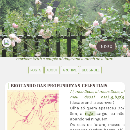
soshyu
INDEX
"Sometimes I wish that lived in the middle of
nowhere. With a couple of dogs and a ranch on a farm"
POSTS
ABOUT
ARCHIVE
BLOGROLL
BROTANDO DAS PROFUNDEZAS CELESTIAIS
Aí, meu Deus, aí meus Deus, aí
meu deos.l nsaj,..g,.b.gf.g.
(
desaprendi a escrever
)
Olha só quem apareceu ;\o/
Sim, a
nigo
surgiu, eu não
abandonei ninguém.
Os dias se foram, meses e