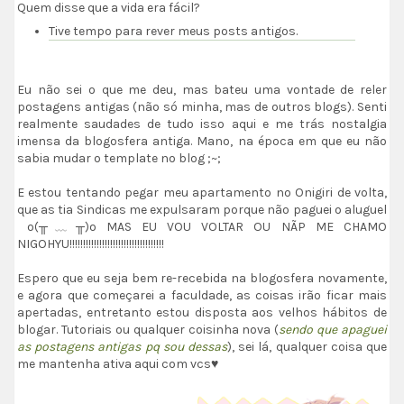
Quem disse que a vida era fácil?
Tive tempo para rever meus posts antigos.
Eu não sei o que me deu, mas bateu uma vontade de reler
postagens antigas (não só minha, mas de outros blogs). Senti
realmente saudades de tudo isso aqui e me trás nostalgia
imensa da blogosfera antiga. Mano, na época em que eu não
sabia mudar o template no blog ;~;
E estou tentando pegar meu apartamento no Onigiri de volta,
que as tia Sindicas me expulsaram porque não paguei o aluguel
o(╥﹏╥)o MAS EU VOU VOLTAR OU NÃP ME CHAMO
NIGOHYU!!!!!!!!!!!!!!!!!!!!!!!!!!!!!!!!!!!
Espero que eu seja bem re-recebida na blogosfera novamente,
e agora que começarei a faculdade, as coisas irão ficar mais
apertadas, entretanto estou disposta aos velhos hábitos de
blogar. Tutoriais ou qualquer coisinha nova (
sendo que apaguei
as postagens antigas pq sou dessas
), sei lá, qualquer coisa que
me mantenha ativa aqui com vcs♥