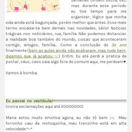
semanas (ordem bosta, ok),
mas durante esse período
eu tive tempo para me
organizar, lógico que minha
vida ainda está bagunçada, porém melhor que antes. Esse meio
termo encaixa-se bem demais nas novidades, sério! Noticias
trágicas nos noticiários, rua, família. Não podemos distanciar
a realidade boa também do mundo, coisas que aconteceram
comigo, amigos, família... Como a conclusão do
3º ano
finalmente (
bem as aulas ainda não acabaram, mas tudo bem,
digamos que já acabou ;~;
) Enfim. Eu até perdi a pratica de
postar, céus, caso saia algo fora do comum aqui, me perdoem♥
Vamos à bomba:
Eu passei no vestibular
!!!!!!!!!!!!!!!!!!!!!!!!!!!!!!!!!!!!!!!!!!!!!!!!!!!!!!!!!!!!!!!!!!!!!!!!!!!!!!!!!!!
(insira exclamações aqui até 20000000)
Mana estou muito emotiva agora, eu não tô bem. ;~; Meu
forninho caiu da motoquinha, meu trenzinho está em alta
velocidade.^~^