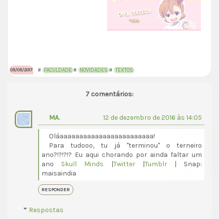
#
FACULDADE
#
NOVIDADES
#
TEXTOS
05/05/2017
7 comentários:
MA.
12 de dezembro de 2016 às 14:05
Oláaaaaaaaaaaaaaaaaaaaaaaaa!
Para tudooo, tu já "terminou" o terneiro
ano?!?!?!? Eu aqui chorando por ainda faltar um
ano
Skull Minds
|
Twitter
|
Tumblr
| Snap:
maisaindia
RESPONDER
Respostas