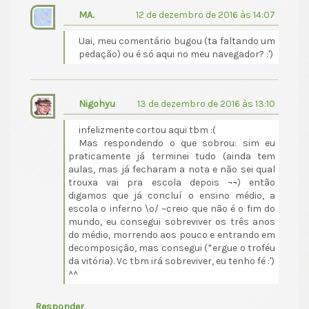
MA.
12 de dezembro de 2016 às 14:07
Uai, meu comentário bugou (ta faltando um
pedação) ou é só aqui no meu navegador? :')
Nigohyu
13 de dezembro de 2016 às 13:10
infelizmente cortou aqui tbm :(
Mas respondendo o que sobrou: sim eu
praticamente já terminei tudo (ainda tem
aulas, mas já fecharam a nota e não sei qual
trouxa vai pra escola depois ¬¬) então
digamos que já concluí o ensino médio, a
escola o inferno \o/ ~creio que não é o fim do
mundo, eu consegui sobreviver os três anos
do médio, morrendo aos pouco e entrando em
decomposição, mas consegui (*ergue o troféu
da vitória). Vc tbm irá sobreviver, eu tenho fé :')
^^
Responder