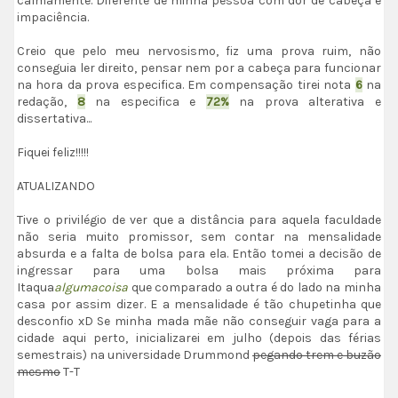
calmamente. Diferente de minha pessoa com dor de cabeça e
impaciência.
Creio que pelo meu nervosismo, fiz uma prova ruim, não
conseguia ler direito, pensar nem por a cabeça para funcionar
na hora da prova especifica. Em compensação tirei nota
6
na
redação,
8
na especifica e
72%
na prova alterativa e
dissertativa...
Fiquei feliz!!!!!
ATUALIZANDO
Tive o privilégio de ver que a distância para aquela faculdade
não seria muito promissor, sem contar na mensalidade
absurda e a falta de bolsa para ela. Então tomei a decisão de
ingressar para uma bolsa mais próxima para
Itaqua
algumacoisa
que comparado a outra é do lado na minha
casa por assim dizer. E a mensalidade é tão chupetinha que
desconfio xD Se minha mada mãe não conseguir vaga para a
cidade aqui perto, inicializarei em julho (depois das férias
semestrais) na universidade Drummond
pegando trem e buzão
mesmo
T-T