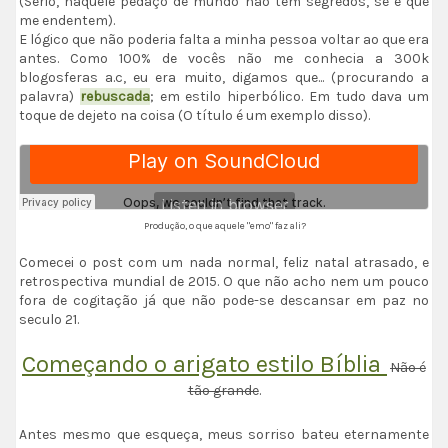
(Sério, naquele pedaço de mundo não tem segredos, se é que
me endentem).
E lógico que não poderia falta a minha pessoa voltar ao que era
antes. Como 100% de vocês não me conhecia a 300k
blogosferas a.c, eu era muito, digamos que... (procurando a
palavra)
rebuscada
; em estilo hiperbólico. Em tudo dava um
toque de dejeto na coisa (O título é um exemplo disso).
Produção, o que aquele "emo" faz ali?
Comecei o post com um nada normal, feliz natal atrasado, e
retrospectiva mundial de 2015. O que não acho nem um pouco
fora de cogitação já que não pode-se descansar em paz no
seculo 21.
Começando o arigato estilo Bíblia
Não é
tão grande
.
Antes mesmo que esqueça, meus sorriso bateu eternamente