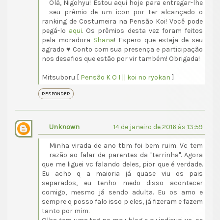
Olá, Nigohyu! Estou aqui hoje para entregar-lhe
seu prêmio de um icon por ter alcançado o
ranking de Costumeira na Pensão Koi! Você pode
pegá-lo
aqui
. Os prêmios desta vez foram feitos
pela moradora
Shana
! Espero que esteja de seu
agrado ♥ Conto com sua presença e participação
nos desafios que estão por vir também! Obrigada!
Mitsuboru [
Pensão K O I || koi no ryokan
]
RESPONDER
Unknown
14 de janeiro de 2016 às 13:59
Minha virada de ano tbm foi bem ruim. Vc tem
razão ao falar de parentes da "terrinha". Agora
que me liguei vc falando deles, pior que é verdade.
Eu acho q a maioria já quase viu os pais
separados, eu tenho medo disso acontecer
comigo, mesmo já sendo adulta. Eu os amo e
sempre q posso falo isso p eles, já fizeram e fazem
tanto por mim.