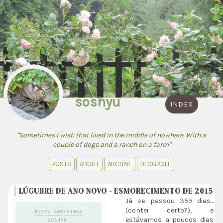
soshyu
INDEX
"Sometimes I wish that lived in the middle of nowhere. With a
couple of dogs and a ranch on a farm"
POSTS
ABOUT
ARCHIVE
BLOGROLL
LÚGUBRE DE ANO NOVO - ESMORECIMENTO DE 2015
Já se passou 359 dias...
(contei certo?), e
estávamos a poucos dias