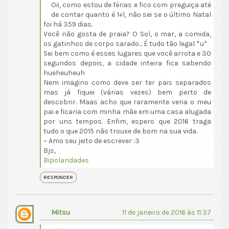
Oii, como estou de férias e fico com preguiça até
de contar quanto é 1+1, não sei se o último Natal
foi há 359 dias.
Você não gosta de praia? O Sol, o mar, a comida,
os gatinhos de corpo sarado... É tudo tão legal *u*
Sei bem como é esses lugares que você arrota e 30
segundos depois, a cidade inteira fica sabendo
hueheuheuh
Nem imagino como deve ser ter pais separados
mas já fiquei (várias vezes) bem perto de
descobrir. Maas acho que raramente veria o meu
pai e ficaria com minha mãe em uma casa alugada
por uns tempos. Enfim, espero que 2016 traga
tudo o que 2015 não trouxe de bom na sua vida.
~ Amo seu jeito de escrever :3
Bjs,
Bipolaridades
RESPONDER
Mitsu
11 de janeiro de 2016 às 11:37