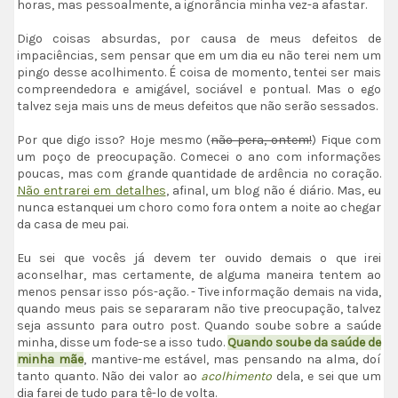
horas, mas pessoalmente, a ignorância minha vez-a afastar.
Digo coisas absurdas, por causa de meus defeitos de
impaciências, sem pensar que em um dia eu não terei nem um
pingo desse acolhimento. É coisa de momento, tentei ser mais
compreendedora e amigável, sociável e pontual. Mas o ego
talvez seja mais uns de meus defeitos que não serão sessados.
Por que digo isso? Hoje mesmo (
não pera, ontem!
) Fique com
um poço de preocupação. Comecei o ano com informações
poucas, mas com grande quantidade de ardência no coração.
Não entrarei em detalhes
, afinal, um blog não é diário. Mas, eu
nunca estanquei um choro como fora ontem a noite ao chegar
da casa de meu pai.
Eu sei que vocês já devem ter ouvido demais o que irei
aconselhar, mas certamente, de alguma maneira tentem ao
menos pensar isso pós-ação. - Tive informação demais na vida,
quando meus pais se separaram não tive preocupação, talvez
seja assunto para outro post. Quando soube sobre a saúde
minha, disse um fode-se a isso tudo.
Quando soube da saúde de
minha mãe
, mantive-me estável, mas pensando na alma, doí
tanto quanto. Não dei valor ao
acolhimento
dela, e sei que um
dia farei de tudo para tê-lo de volta.