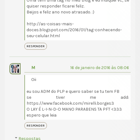
Olha tem uma tag no meu blog e eu indiquei vc, se
quiser responder ficarei feliz.
Beijos e feliz ano novo atrasado. :)
http://as-coisas-mais-
doces.blogspot.com/2016/01/tag-conhecendo-
seu-celular.html
RESPONDER
M
16 de janeiro de 2016 às 08:06
Oii
eu sou ADM do PLP e quero saber se tu tem FB
se tiver me add:
https://www.facebook.com/mirelli.borges3
O LAY É L-I-N-D-O MANO PARABENS TA PFT <333
espero que leia
RESPONDER
Respostas