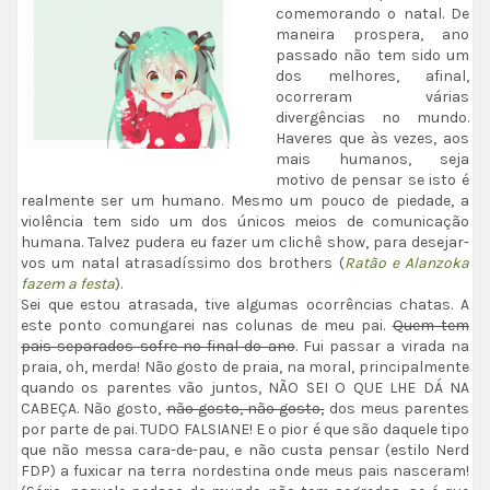
comemorando o natal. De
maneira prospera, ano
passado não tem sido um
dos melhores, afinal,
ocorreram várias
divergências no mundo.
Haveres que às vezes, aos
mais humanos, seja
motivo de pensar se isto é
realmente ser um humano. Mesmo um pouco de piedade, a
violência tem sido um dos únicos meios de comunicação
humana. Talvez pudera eu fazer um clichê show, para desejar-
vos um natal atrasadíssimo dos brothers (
Ratão e Alanzoka
fazem a festa
).
Sei que estou atrasada, tive algumas ocorrências chatas. A
este ponto comungarei nas colunas de meu pai.
Quem tem
pais separados sofre no final do ano
. Fui passar a virada na
praia, oh, merda! Não gosto de praia, na moral, principalmente
quando os parentes vão juntos, NÃO SEI O QUE LHE DÁ NA
CABEÇA. Não gosto,
não gosto, não gosto,
dos meus parentes
por parte de pai. TUDO FALSIANE! E o pior é que são daquele tipo
que não messa cara-de-pau, e não custa pensar (estilo Nerd
FDP) a fuxicar na terra nordestina onde meus pais nasceram!