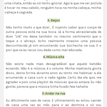
uma chata, então eu só tento ignorar. Agora que me ver pistola
é tocar no meu cabelo, ninguém toca na minha cabeça, minha
cabeça é sagrada.
3. Beijos
Não tenho muito o que dizer... É nojento saber que o cuspe de
outra pessoa está na sua boca. Já a forma abrasileirada de
dizer "olá" me deixa também no mesmo sentimento que o
teque e o abraço. Acho realmente invasivo uma pessoa
desconhecida já vim encostando sua bochecha na sua. E o
pior que se eu recuo sou dada como mal-educada.
4. Música alta
Não existe nada mais desagradável que aquele batidão
ecoando. Não é a música, é o volume. Minha madrasta gosta
disso, desta forma durante anos eu tento me habituar a ela
arrumando a casa com a radio ligada. Certo dia ela quis me
agradar e pois uma playlist de músicas que eu amava. Eu não
gostei, parecia que a música tinha ficado feia hahaha
5. Andar na rua
Eu dificilmente saio de casa. E ultimamento eu estou saindo
de casa uma vez ao mês para ir ao dentista e só vou