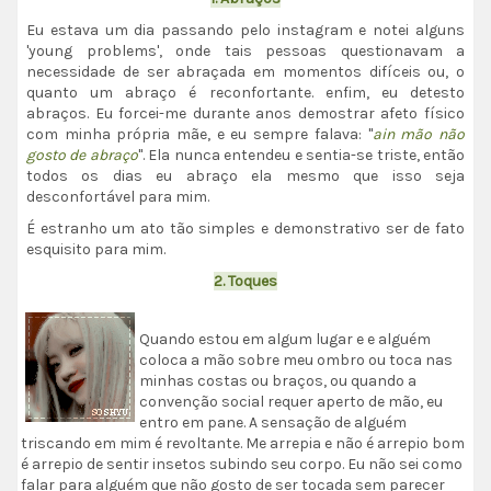
Eu estava um dia passando pelo instagram e notei alguns
'young problems', onde tais pessoas questionavam a
necessidade de ser abraçada em momentos difíceis ou, o
quanto um abraço é reconfortante. enfim, eu detesto
abraços. Eu forcei-me durante anos demostrar afeto físico
com minha própria mãe, e eu sempre falava: "
ain mão não
gosto de abraço
". Ela nunca entendeu e sentia-se triste, então
todos os dias eu abraço ela mesmo que isso seja
desconfortável para mim.
É estranho um ato tão simples e demonstrativo ser de fato
esquisito para mim.
2. Toques
Quando estou em algum lugar e e alguém
coloca a mão sobre meu ombro ou toca nas
minhas costas ou braços, ou quando a
convenção social requer aperto de mão, eu
entro em pane. A sensação de alguém
triscando em mim é revoltante. Me arrepia e não é arrepio bom
é arrepio de sentir insetos subindo seu corpo. Eu não sei como
falar para alguém que não gosto de ser tocada sem parecer