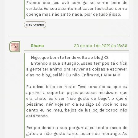
Espero que seu avô consiga se sentir bem de
verdade. Eu sou assintomatica.. então estou com a
doença mas não sinto nada.. pior de tudo é isso.
RESPONDER
Shana
20 de abril de 2021 às 18:36
Nigo, que bom te ter de volta ao blog <3
Entendo a sua situação. Esses tempos tá difícil
a gente ter animo pra reviver as coisas e escrever
elas no blog, sei lá? Ou não. Enfim né, HAHAHAH!
Eu odeio beijo no rosto. Teve uma época que eu
aprendi a suportar pq as pessoas me diziam que
era chato eu dizer "não gosto de beijo", o que é
péssimo, né? Hoje em dia eu sigo só: você no seu
canto eu no meu, beijos de luz pq de corpo não
está tendo.
Respondendo a sua pergunta: eu tenho medo de
gatos e não gosto tanto assim de morango. As