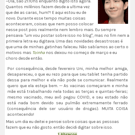
~Olá, são 21:10hs enquanto digito isto agora.
Quantos milênios fazem desde a ultima vez
que dei as caras, hum?! E aqui estou eu de
novo. Durante esse tempo muitas coisas
aconteceram, coisas que nem posso colocar
nesse post pois realmente nem lembro mais. Eu sempre
pensava: "um vou postar sobre isso no blog", mas no fim nem a
primeira letra eu digitava. Uma das novidades desastrosas é
que uma de minhas gatinhas faleceu. Não sabíamos ao certo o
motivos mas
Toinha
nos deixou no começo de março e eu
choro desde então.
Por consequência, desde fevereiro Uni, minha melhor amiga,
desapareceu, o que eu rezo para que seu tablet tenha partido
dessa para melhor e ela não pode se comunicar. Realmente
quero que ela esteja bem. ─ As vacinas começaram e minha
mãe está trabalhando nela todas as terças e quintas-feiras;
mesmo vacinado, meu avô pegou COVID, e seu estado não
está nada bom devido seu pulmão extremamente ferrado
(consequência dele ser usuário de drogas). MUITA COISA
acontecendo!
Mas um dia eu deitei e pensei sobre coisas que as pessoas
fazem que eu não gosto. então decidi digitar sobre isso.
1. Abraços