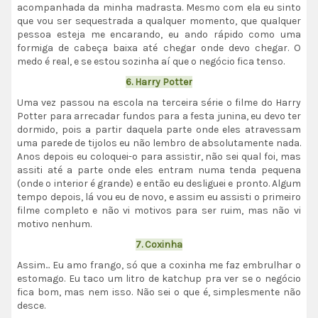
acompanhada da minha madrasta. Mesmo com ela eu sinto
que vou ser sequestrada a qualquer momento, que qualquer
pessoa esteja me encarando, eu ando rápido como uma
formiga de cabeça baixa até chegar onde devo chegar. O
medo é real, e se estou sozinha aí que o negócio fica tenso.
6. Harry Potter
Uma vez passou na escola na terceira série o filme do Harry
Potter para arrecadar fundos para a festa junina, eu devo ter
dormido, pois a partir daquela parte onde eles atravessam
uma parede de tijolos eu não lembro de absolutamente nada.
Anos depois eu coloquei-o para assistir, não sei qual foi, mas
assiti até a parte onde eles entram numa tenda pequena
(onde o interior é grande) e então eu desliguei e pronto. Algum
tempo depois, lá vou eu de novo, e assim eu assisti o primeiro
filme completo e não vi motivos para ser ruim, mas não vi
motivo nenhum.
7. Coxinha
Assim... Eu amo frango, só que a coxinha me faz embrulhar o
estomago. Eu taco um litro de katchup pra ver se o negócio
fica bom, mas nem isso. Não sei o que é, simplesmente não
desce.