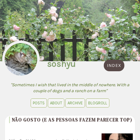
soshyu
INDEX
"Sometimes I wish that lived in the middle of nowhere. With a
couple of dogs and a ranch on a farm"
POSTS
ABOUT
ARCHIVE
BLOGROLL
NÃO GOSTO (E AS PESSOAS FAZEM PARECER TOP)