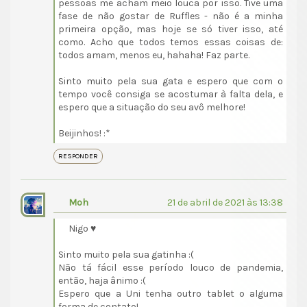
pessoas me acham meio louca por isso. Tive uma
fase de não gostar de Ruffles - não é a minha
primeira opção, mas hoje se só tiver isso, até
como. Acho que todos temos essas coisas de:
todos amam, menos eu, hahaha! Faz parte.
Sinto muito pela sua gata e espero que com o
tempo você consiga se acostumar à falta dela, e
espero que a situação do seu avô melhore!
Beijinhos! :*
RESPONDER
Moh
21 de abril de 2021 às 13:38
Nigo ♥
Sinto muito pela sua gatinha :(
Não tá fácil esse período louco de pandemia,
então, haja ânimo :(
Espero que a Uni tenha outro tablet o alguma
forma de contato!