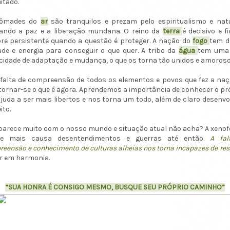
itado.
ômades do
ar
são tranquilos e prezam pelo espiritualismo e natu
ando a paz e a liberação mundana. O reino da
terra
é decisivo e f
e persistente quando a questão é proteger. A nação do
fogo
tem d
de e energia para conseguir o que quer. A tribo da
água
tem uma 
idade de adaptação e mudança, o que os torna tão unidos e amoroso
 falta de compreensão de todos os elementos e povos que fez a na
tornar-se o que é agora. Aprendemos a importância de conhecer o p
juda a ser mais libertos e nos torna um todo, além de claro desenvo
ito.
parece muito com o nosso mundo e situação atual não acha? A xenof
e mais causa desentendimentos e guerras até então.
A fal
eensão e conhecimento de culturas alheias nos torna incapazes de res
er em harmonia.
“SUA HONRA É CONSIGO MESMO, BUSQUE SEU PRÓPRIO CAMINHO”