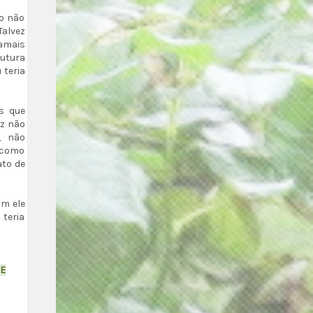
vo não
 Talvez
amais
futura
 teria
s que
ez não
, não
 como
uto de
im ele
teria
 E