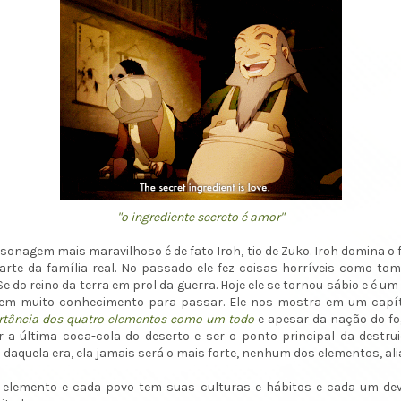
"o ingrediente secreto é amor"
sonagem mais maravilhoso é de fato Iroh, tio de Zuko. Iroh domina o 
arte da família real. No passado ele fez coisas horríveis como to
Se do reino da terra em prol da guerra. Hoje ele se tornou sábio e é um
tem muito conhecimento para passar. Ele nos mostra em um capít
tância dos quatro elementos como um todo
e apesar da nação do fo
 a última coca-cola do deserto e ser o ponto principal da destru
daquela era, ela jamais será o mais forte, nenhum dos elementos, ali
 elemento e cada povo tem suas culturas e hábitos e cada um dev