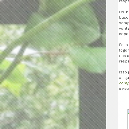
respe
Os n
busc
sempr
vonta
capac
Foi a
fogo 
nos a
respe
Isso 
a qu
compr
e viv