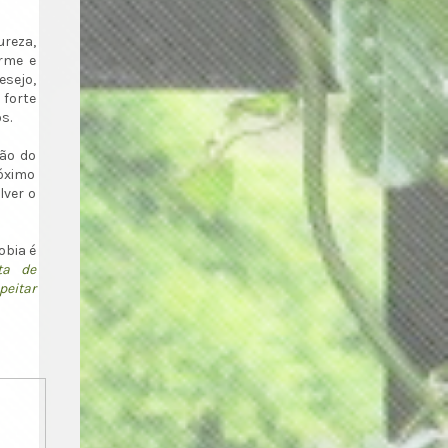
reza,
irme e
esejo,
forte
s.
ção do
róximo
lver o
obia é
ta de
peitar