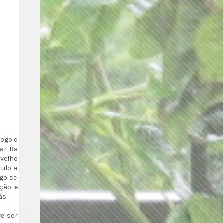
fogo e
mar Ba
 velho
ulo a
go se
ição e
ás.
e ser