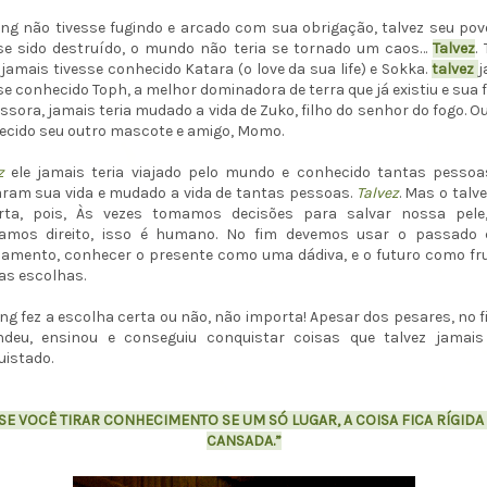
ng não tivesse fugindo e arcado com sua obrigação, talvez seu po
sse sido destruído, o mundo não teria se tornado um caos…
Talvez
.
jamais tivesse conhecido Katara (o love da sua life) e Sokka.
talvez
j
se conhecido Toph, a melhor dominadora de terra que já existiu e sua 
ssora, jamais teria mudado a vida de Zuko, filho do senhor do fogo. Ou
cido seu outro mascote e amigo, Momo.
ez
ele jamais teria viajado pelo mundo e conhecido tantas pessoa
ram sua vida e mudado a vida de tantas pessoas.
Talvez
. Mas o talv
rta, pois, Às vezes tomamos decisões para salvar nossa pele
amos direito, isso é humano. No fim devemos usar o passado
amento, conhecer o presente como uma dádiva, e o futuro como fr
as escolhas.
ng fez a escolha certa ou não, não importa! Apesar dos pesares, no f
ndeu, ensinou e conseguiu conquistar coisas que talvez jamais 
istado.
SE VOCÊ TIRAR CONHECIMENTO SE UM SÓ LUGAR, A COISA FICA RÍGIDA
CANSADA.”