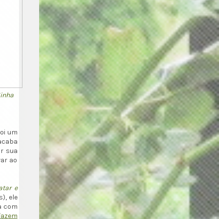
Minha
foi um
acaba
ar sua
ar ao
atar e
), ele
ta com
fazem