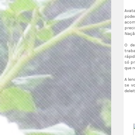
Avat
podem
acom
prec
Nação
O de
trab
rápid
só pr
que r
A len
se v
delei