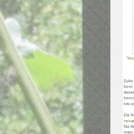
"Voc
Zuko 
bom 
deser
honr
seu p
Ele f
recup
faz d
mais 