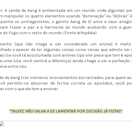
ar: A Lenda de Aang é ambientada em um mundo onde algumas pe
 manipular os quatro elementos usando "dominação" ou "dobras". A
panha os protagonistas, o garoto Aang de 12 anos e seus amigos
isam trazer a paz e a harmonia ao mundo acabando com a guer
 do Fogo com o resto do mundo. (Fonte Wikipédia)
senho (que não chega a ser considerado um anime) é muit
alhado e apesar de ter algumas coisas como cenas que admito ser 
as (se você tá acostumada com animes tipo one piece que tem 6 epi
a uma luta, você sentirá a diferença) ainda chega a ser a perfeição 
eina entre nós.
da de Aang traz inúmeros ensinamentos escrachados para quem ass
ocê permitir-se absorver de forma correta os episódios, você po
tar com o que ele tem a ensinar.
“TALVEZ NÃO VALHA A SE LAMENTAR POR DECISÃO JÁ FEITAS”