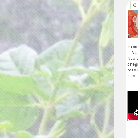
O
eu es
A p
Não t
chega
mas n
e daí