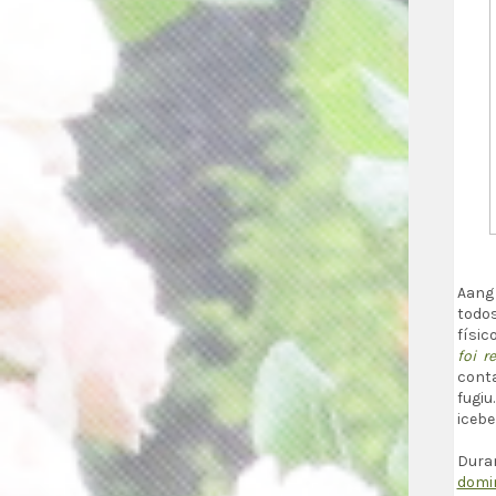
Aang
todo
físic
foi r
conta
fugi
icebe
Dura
domi