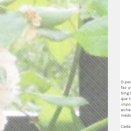
O per
faz p
Sing 
que 
impor
achar
medo 
Cada