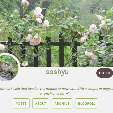
soshyu
INDEX
times I wish that lived in the middle of nowhere. With a couple of dogs 
a ranch on a farm"
POSTS
ABOUT
ARCHIVE
BLOGROLL