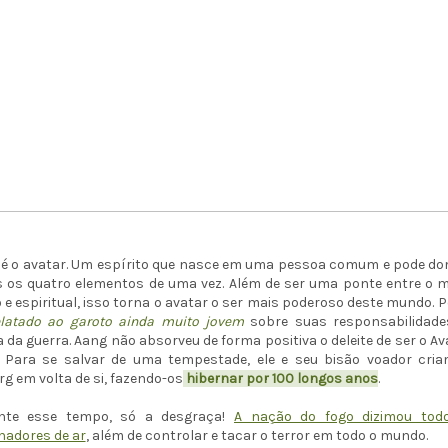
 é o avatar. Um espírito que nasce em uma pessoa comum e pode do
s os quatro elementos de uma vez. Além de ser uma ponte entre o 
o e espiritual, isso torna o avatar o ser mais poderoso deste mundo. 
elatado ao garoto ainda muito jovem
sobre suas responsabilidade
 da guerra. Aang não absorveu de forma positiva o deleite de ser o Av
u. Para se salvar de uma tempestade, ele e seu bisão voador cri
rg em volta de si, fazendo-os
hibernar por 100 longos anos
.
nte esse tempo, só a desgraça!
A nação do fogo dizimou tod
nadores de ar
, além de controlar e tacar o terror em todo o mundo.