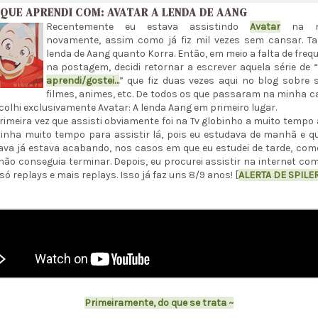
 QUE APRENDI COM: AVATAR A LENDA DE AANG
Recentemente eu estava assistindo
Avatar
na net
novamente, assim como já fiz mil vezes sem cansar. Ta
lenda de Aang quanto Korra. Então, em meio a falta de freq
na postagem, decidi retornar a escrever aquela série de “
aprendi/gostei…
” que fiz duas vezes aqui no blog sobre s
filmes, animes, etc. De todos os que passaram na minha 
colhi exclusivamente Avatar: A lenda Aang em primeiro lugar.
rimeira vez que assisti obviamente foi na Tv globinho a muito tempo 
inha muito tempo para assistir lá, pois eu estudava de manhã e 
va já estava acabando, nos casos em que eu estudei de tarde, co
ão conseguia terminar. Depois, eu procurei assistir na internet co
 só replays e mais replays. Isso já faz uns 8/9 anos! [
ALERTA DE SPILE
Primeiramente, do que se trata ~