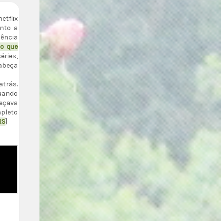
flix
nto a
uência
o que
éries,
cabeça
atrás.
quando
meçava
mpleto
RS
]