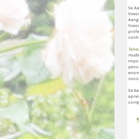
Se Aa
tive
Aang 
tives
profe
conhe
Talv
muda
impo
pens
ensin
noss
Se Aa
apre
conqu
“