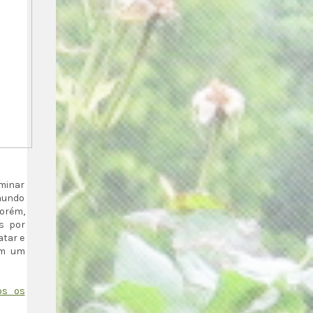
minar
mundo
Porém,
s por
atar e
am um
os os