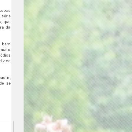
ssoas
 série
, que
ra da
o bem
muito
sódios
divina
istir,
de se